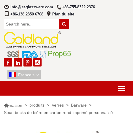
info@szglassware.com
+86-755-8322 2376
+86-138 2350 6768
Plan du site





Français

Tog

>
produits
>
Verres
>
Barware
>
maison
Sous-bocks de bière en carton rond imprimé personnalisé