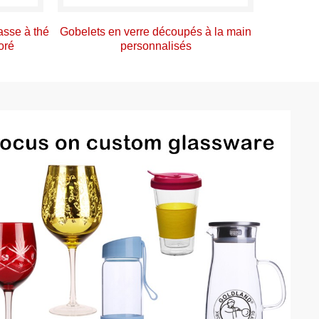
asse à thé
Gobelets en verre découpés à la main
Verre à
oré
personnalisés
gobelet