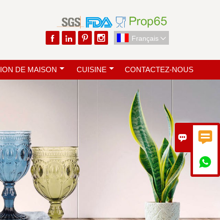




Français

ION DE MAISON
CUISINE
CONTACTEZ-NOUS


