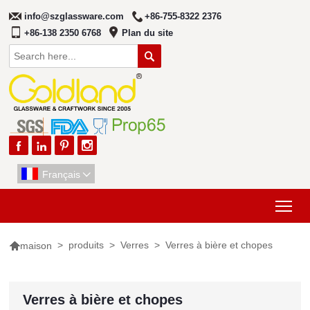
info@szglassware.com
+86-755-8322 2376
+86-138 2350 6768
Plan du site





Français

Tog

>
produits
>
Verres
>
Verres à bière et chopes
maison
Verres à bière et chopes