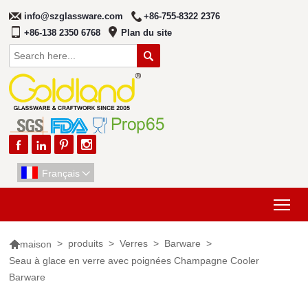
info@szglassware.com
+86-755-8322 2376
+86-138 2350 6768
Plan du site





Français

Tog

>
produits
>
Verres
>
Barware
>
maison
Seau à glace en verre avec poignées Champagne Cooler
Barware