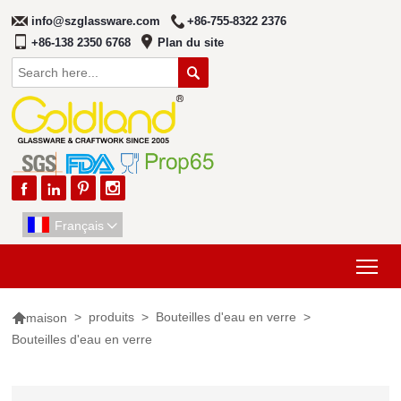
info@szglassware.com
+86-755-8322 2376
+86-138 2350 6768
Plan du site





Français

Tog

>
produits
>
Bouteilles d'eau en verre
>
maison
Bouteilles d'eau en verre