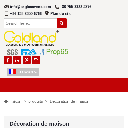
info@szglassware.com
+86-755-8322 2376
+86-138 2350 6768
Plan du site





Français

Tog

>
produits
>
Décoration de maison
maison
Décoration de maison