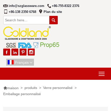
info@szglassware.com
+86-755-8322 2376
+86-138 2350 6768
Plan du site





Français

Tog

>
produits
>
Verre personnalisé
>
maison
Emballage personnalisé