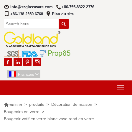
info@szglassware.com
+86-755-8322 2376
+86-138 2350 6768
Plan du site





Français

Tog

>
produits
>
Décoration de maison
>
maison
Bougeoirs en verre
>
Bougeoir votif en verre blanc vase rond en verre