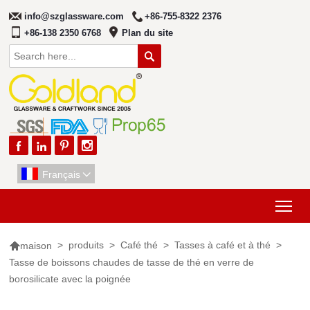
info@szglassware.com
+86-755-8322 2376
+86-138 2350 6768
Plan du site





Français

Tog

>
produits
>
Café thé
>
Tasses à café et à thé
>
maison
Tasse de boissons chaudes de tasse de thé en verre de
borosilicate avec la poignée