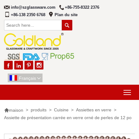
info@szglassware.com
+86-755-8322 2376
+86-138 2350 6768
Plan du site





Français

Tog

>
produits
>
Cuisine
>
Assiettes en verre
>
maison
Assiette de présentation carrée en verre orné de perles de 12 po