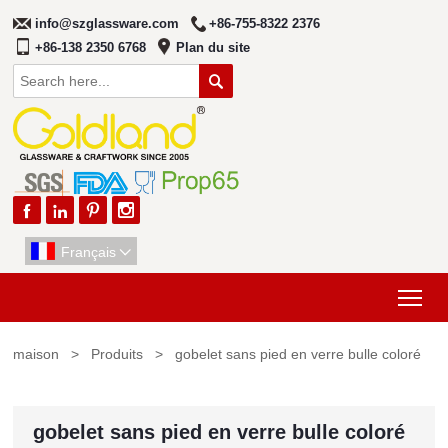
info@szglassware.com
+86-755-8322 2376
+86-138 2350 6768
Plan du site





Français

Tog
maison
>
Produits
>
gobelet sans pied en verre bulle coloré
gobelet sans pied en verre bulle coloré